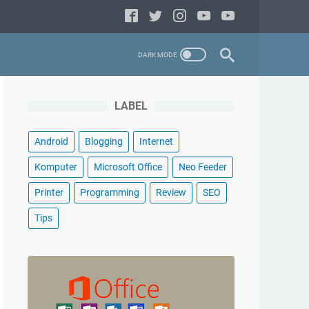
LABEL
Android
Blogging
Internet
Komputer
Microsoft Office
Neo Feeder
Printer
Programming
Review
SEO
Tips