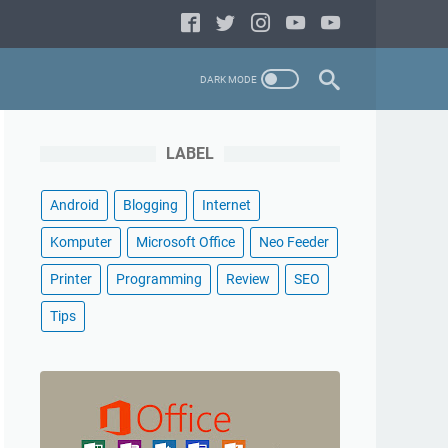
LABEL
Android
Blogging
Internet
Komputer
Microsoft Office
Neo Feeder
Printer
Programming
Review
SEO
Tips