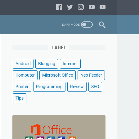
LABEL
Android
Blogging
Internet
Komputer
Microsoft Office
Neo Feeder
Printer
Programming
Review
SEO
Tips