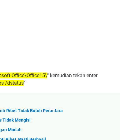
soft Office\Office15\
" kemudian tekan enter
bs /dstatus
”
nti Ribet Tidak Butuh Perantara
s Tidak Mengisi
ngan Mudah
i Ribet, Pasti Berhasil