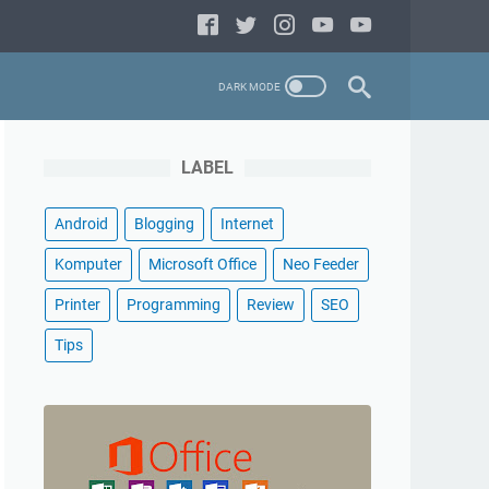
LABEL
Android
Blogging
Internet
Komputer
Microsoft Office
Neo Feeder
Printer
Programming
Review
SEO
Tips