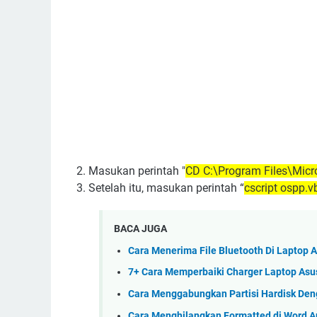
2. Masukan perintah "
CD C:\Program Files\Micro
3. Setelah itu, masukan perintah “
cscript ospp.v
BACA JUGA
Cara Menerima File Bluetooth Di Laptop A
7+ Cara Memperbaiki Charger Laptop Asu
Cara Menggabungkan Partisi Hardisk De
Cara Menghilangkan Formatted di Word Ant