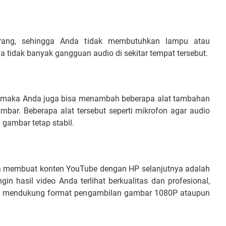
erang, sehingga Anda tidak membutuhkan lampu atau
a tidak banyak gangguan audio di sekitar tempat tersebut.
 maka Anda juga bisa menambah beberapa alat tambahan
ar. Beberapa alat tersebut seperti mikrofon agar audio
 gambar tetap stabil.
ra membuat konten YouTube dengan HP selanjutnya adalah
n hasil video Anda terlihat berkualitas dan profesional,
 mendukung format pengambilan gambar 1080P ataupun