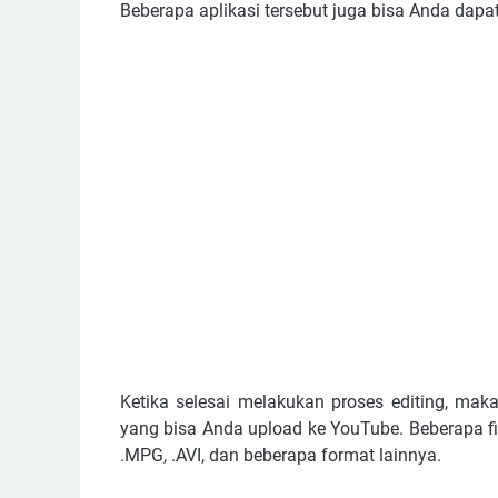
Beberapa aplikasi tersebut juga bisa Anda dapa
Ketika selesai melakukan proses editing, ma
yang bisa Anda upload ke YouTube. Beberapa fi
.MPG, .AVI, dan beberapa format lainnya.