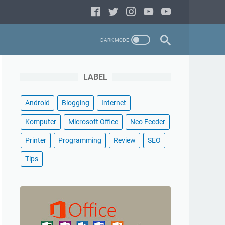
LABEL
Android
Blogging
Internet
Komputer
Microsoft Office
Neo Feeder
Printer
Programming
Review
SEO
Tips