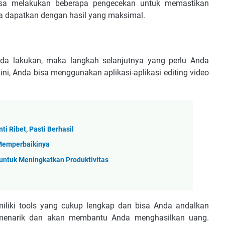
sa melakukan beberapa pengecekan untuk memastikan
a dapatkan dengan hasil yang maksimal.
da lakukan, maka langkah selanjutnya yang perlu Anda
ini, Anda bisa menggunakan aplikasi-aplikasi editing video
i Ribet, Pasti Berhasil
Memperbaikinya
untuk Meningkatkan Produktivitas
iliki tools yang cukup lengkap dan bisa Anda andalkan
menarik dan akan membantu Anda menghasilkan uang.