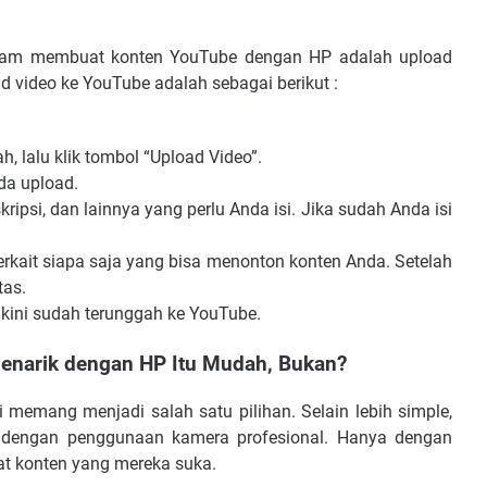
dalam membuat konten YouTube dengan HP adalah upload
d video ke YouTube adalah sebagai berikut :
h, lalu klik tombol “Upload Video”.
nda upload.
kripsi, dan lainnya yang perlu Anda isi. Jika sudah Anda isi
rkait siapa saja yang bisa menonton konten Anda. Setelah
tas.
 kini sudah terunggah ke YouTube.
narik dengan HP Itu Mudah, Bukan?
emang menjadi salah satu pilihan. Selain lebih simple,
ah dengan penggunaan kamera profesional. Hanya dengan
t konten yang mereka suka.