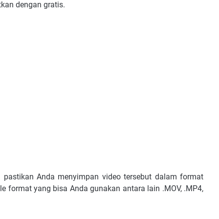
tkan dengan gratis.
ka pastikan Anda menyimpan video tersebut dalam format
le format yang bisa Anda gunakan antara lain .MOV, .MP4,