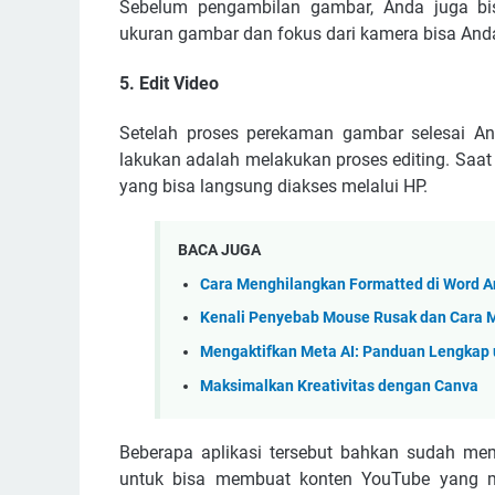
Sebelum pengambilan gambar, Anda juga bi
ukuran gambar dan fokus dari kamera bisa And
5. Edit Video
Setelah proses perekaman gambar selesai An
lakukan adalah melakukan proses editing. Saat 
yang bisa langsung diakses melalui HP.
BACA JUGA
Cara Menghilangkan Formatted di Word Ant
Kenali Penyebab Mouse Rusak dan Cara 
Mengaktifkan Meta AI: Panduan Lengkap 
Maksimalkan Kreativitas dengan Canva
Beberapa aplikasi tersebut bahkan sudah mem
untuk bisa membuat konten YouTube yang 