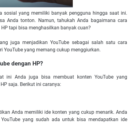
 sosial yang memiliki banyak pengguna hingga saat ini.
isa Anda tonton. Namun, tahukah Anda bagaimana cara
HP tapi bisa menghasilkan banyak cuan?
yang juga menjadikan YouTube sebagai salah satu cara
ari YouTube yang memang cukup menggiurkan.
ube dengan HP?
aat ini Anda juga bisa membuat konten YouTube yang
 saja. Berikut ini caranya:
kan Anda memiliki ide konten yang cukup menarik. Anda
el YouTube yang sudah ada untuk bisa mendapatkan ide