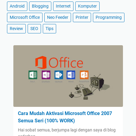
Android
Blogging
Internet
Komputer
Microsoft Office
Neo Feeder
Printer
Programming
Review
SEO
Tips
Cara Mudah Aktivasi Microsoft Office 2007
Semua Seri (100% WORK)
Hai sobat semua, berjumpa lagi dengan saya di blog