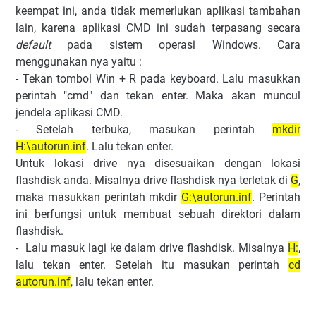
keempat ini, anda tidak memerlukan aplikasi tambahan
lain, karena aplikasi CMD ini sudah terpasang secara
default
pada sistem operasi Windows. Cara
menggunakan nya yaitu :
- Tekan tombol Win + R pada keyboard. Lalu masukkan
perintah "cmd" dan tekan enter. Maka akan muncul
jendela aplikasi CMD.
- Setelah terbuka, masukan perintah
mkdir
H:\autorun.inf
. Lalu tekan enter.
Untuk lokasi drive nya disesuaikan dengan lokasi
flashdisk anda. Misalnya drive flashdisk nya terletak di
G
,
maka masukkan perintah mkdir
G:\autorun.inf
. Perintah
ini berfungsi untuk membuat sebuah direktori dalam
flashdisk.
- Lalu masuk lagi ke dalam drive flashdisk. Misalnya
H:
,
lalu tekan enter. Setelah itu masukan perintah
cd
autorun.inf
, lalu tekan enter.