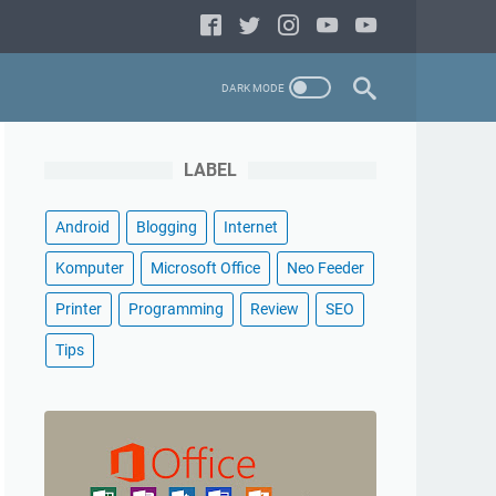
LABEL
Android
Blogging
Internet
Komputer
Microsoft Office
Neo Feeder
Printer
Programming
Review
SEO
Tips